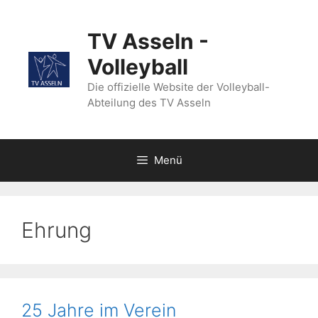
Zum
Inhalt
TV Asseln -
springen
Volleyball
Die offizielle Website der Volleyball-
Abteilung des TV Asseln
Menü
Ehrung
25 Jahre im Verein