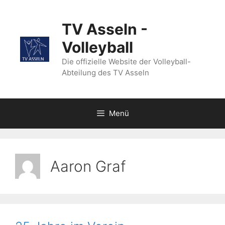
Zum
Inhalt
TV Asseln -
springen
Volleyball
Die offizielle Website der Volleyball-
Abteilung des TV Asseln
Menü
Aaron Graf