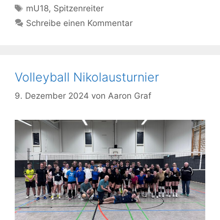
Schlagwörter
mU18
,
Spitzenreiter
Schreibe einen Kommentar
Volleyball Nikolausturnier
9. Dezember 2024
von
Aaron Graf